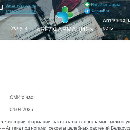
Интернет-аптека
Заказ товаров на
ФармаБот
аптечном складе
Аптечная
П
и
Услуги
сеть
«БЕЛФАРМАЦИЯ»
СМИ о нас
04.04.2025
 истории фармации рассказали в программе межгосуд
– Аптека под ногами: секреты целебных растений Беларус