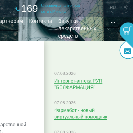
169
Справочная аптечной
RU
сети г.Минска
артнерам
Контакты
Закупки
...
лекарственных
средств
07.08.2026
Интернет-аптека РУП
"БЕЛФАРМАЦИЯ"
07.08.2026
Фармабот - новый
виртуальный помощник
арственной
и.
07.08.2026