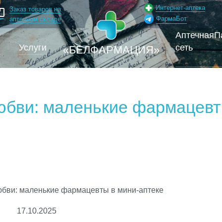
Интернет-аптека
Заказ товаров на
ФармаБот
аптечном складе
Аптечная
П
и
Услуги
сеть
«БЕЛФАРМАЦИЯ»
юбви: маленькие фармацевт
юбви: маленькие фармацевты в мини-аптеке
17.10.2025