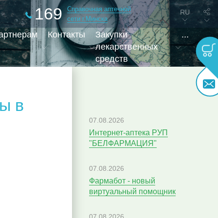
169
Справочная аптечной
RU
сети г.Минска
артнерам
Контакты
Закупки
...
лекарственных
средств
ы в
07.08.2026
Интернет-аптека РУП
"БЕЛФАРМАЦИЯ"
07.08.2026
Фармабот - новый
виртуальный помощник
07.08.2026