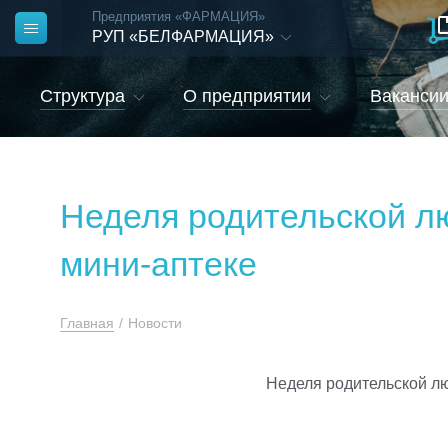
Предприятия «ФАРМАЦИЯ»
РУП «БЕЛФАРМАЦИЯ»
Структура
О предприятии
Ваканси
Неделя родительской л
мини-аптеке
Главная
/
Новости
Неделя родительской л