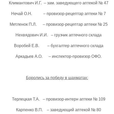
Климантович И.Г. – зам. заведующего аптекой № 47
Нечай О.Н. – провизор-рецептар аптеки № 7
Метленок П.Л. – провизор-рецептар аптеки № 25
Нехвядович И.И. – грузчик аптечного склада
Воробей Е.В. – бухгалтер аптечного склада
Аркадьев А.О. – инспектор-провизор ОФО.
Боролись за победу в шахматах:
Терлецкая Т.А. – провизор-интерн аптеки № 109
Карпенко В.П. – заведующий аптекой № 80