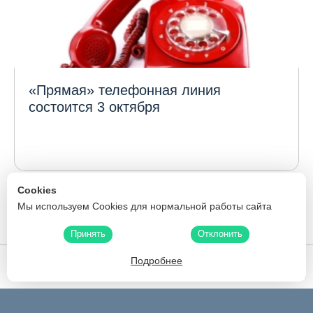
«Прямая» телефонная линия
состоится 3 октября
1
...
Cookies
172
166
167
168
169
170
171
Мы используем Cookies для нормальной работы сайта
173
174
175
176
177
241
...
Принять
Отклонить
Подробнее
Белфармация
Скидки
Карта аптек
Производители
Поиск