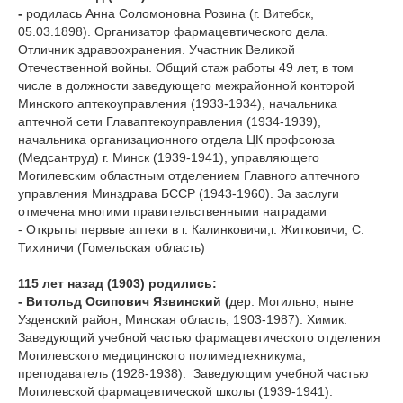
-
родилась Анна Соломоновна Розина (г. Витебск,
05.03.1898). Организатор фармацевтического дела.
Отличник здравоохранения. Участник Великой
Отечественной войны. Общий стаж работы 49 лет, в том
числе в должности заведующего межрайонной конторой
Минского аптекоуправления (1933-1934), начальника
аптечной сети Главаптекоуправления (1934-1939),
начальника организационного отдела ЦК профсоюза
(Медсантруд) г. Минск (1939-1941), управляющего
Могилевским областным отделением Главного аптечного
управления Минздрава БССР (1943-1960). За заслуги
отмечена многими правительственными наградами
- Открыты первые аптеки в г. Калинковичи,г. Житковичи, С.
Тихиничи (Гомельская область)
115 лет назад (1903) родились:
- Витольд Осипович Язвинский (
дер. Могильно, ныне
Узденский район, Минская область, 1903-1987). Химик.
Заведующий учебной частью фармацевтического отделения
Могилевского медицинского полимедтехникума,
преподаватель (1928-1938). Заведующим учебной частью
Могилевской фармацевтической школы (1939-1941).