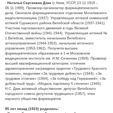
-
Наталья Сергеевна Дзик
(г. Киев, УССР, 23.12.1918 –
06.11.1999). Провизор-организатор фармацевтического
дела. Окончила фармацевтическое отделение Могилевского
медполитехникума (1937). Управляющая аптекой новкинской
аптекой Суражского района Витебской области (1937-1941).
Участник партизанского движения в годы Великой
Отечественной войны (1941-1944). Управляющая аптекой №
1 Витебска, заместитель начальника Витебского
аптекоуправления (1944-1953), начальник аптечного
управления (1953-1962). Получила высшее
фармацевтическое образование в 1-м Московском
медицинском институте им. И.М. Сеченова (1959). Провизор
высшей квалификационной категории, отличник
здравоохранения награждена орденом «Трудового Красного
знамени», медалями «За трудовую доблесть» (1944), «За
трудовое отличие» (1944), «За победу над Германией», «За
доблестный труд», «Медаль партизану II степени» (1945).
Н.С. Дзик активный общественник: депутат Витебского
городского совета депутатов трудящихся (1957), член
научного общества фармацевтов
95 лет назад (1923) родились: