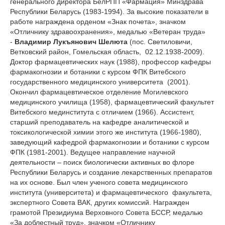
генерального директора БелРПП «Фармация» Минздрава
Республики Беларусь (1983-1994). За высокие показатели в
работе награждена орденом «Знак почета», значком
«Отличнику здравоохранения», медалью «Ветеран труда»
-
Владимир Лукъянович Шелюта
(пос. Светиловичи,
Ветковский район, Гомельская область, 02.12.1938-2009).
Доктор фармацевтических наук (1988), профессор кафедры
фармакогнозии и ботаники с курсом ФПК Витебского
государственного медицинского университета (2001).
Окончил фармацевтическое отделение Могилевского
медицинского училища (1958), фармацевтический факультет
Витебского мединститута с отличием (1966). Ассистент,
старший преподаватель на кафедре аналитической и
токсикологической химии этого же института (1966-1980),
заведующий кафедрой фармакогнозии и ботаники с курсом
ФПК (1981-2001).
Ведущее направление научной
деятельности – поиск биологически активных во флоре
Республики Беларусь и создание лекарственных препаратов
на их основе. Был член ученого совета медицинского
института (университета) и фармацевтического факультета,
экспертного Совета ВАК, других комиссий. Награжден
грамотой Президиума Верховного Совета БССР, медалью
«За доблестный труд», значком «Отличнику