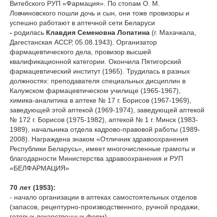
Витебского РУП «Фармация». По стопам О. М.
Ловчиновского пошли дочь и сын, они тоже провизоры и
успешно работают в аптечной сети Беларуси
-
родилась
Клавдия Семеновна Лопатина
(г. Махачкала,
Дагестанская АССР, 05.08.1943). Организатор
фармацевтического дела, провизор высшей
квалификационной категории. Окончила Пятигорский
фармацевтический институт (1965). Трудилась в разных
должностях: преподавателя специальных дисциплин в
Калужском фармацевтическом училище (1965-1967),
химика-аналитика в аптеке № 17 г. Борисов (1967-1969),
заведующей этой аптекой (1969-1974), заведующей аптекой
№ 172 г. Борисов (1975-1982), аптекой № 1 г. Минск (1983-
1989), начальника отдела кадрово-правовой работы (1989-
2008). Награждена знаком «Отличник здравоохранения
Республики Беларусь», имеет многочисленные грамоты и
благодарности Министерства здравоохранения и РУП
«БЕЛФАРМАЦИЯ»
70 лет (1953):
- начало организации в аптеках самостоятельных отделов
(запасов, рецептурно-производственного, ручной продажи,
готовых лекарственных форм)