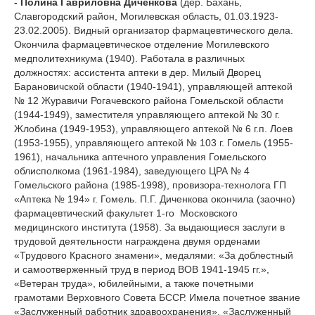
- Полина Гавриловна Диченкова
(дер. Бахань,
Славгородский район, Могилевская область, 01.03.1923-
23.02.2005). Видный организатор фармацевтического дела.
Окончила фармацевтическое отделение Могилевского
медполитехникума (1940). Работала в различных
должностях: ассистента аптеки в дер. Милый Дворец
Барановичской области (1940-1941), управляющей аптекой
№ 12 Журавичи Рогачевского района Гомельской области
(1944-1949), заместителя управляющего аптекой № 30 г.
Жлобина (1949-1953), управляющего аптекой № 6 г.п. Лоев
(1953-1955), управляющего аптекой № 103 г. Гомель (1955-
1961), начальника аптечного управления Гомельского
облисполкома (1961-1984), заведующего ЦРА № 4
Гомельского района (1985-1998), провизора-технолога ГП
«Аптека № 194» г. Гомель. П.Г. Диченкова окончила (заочно)
фармацевтический факультет 1-го Московского
медицинского института (1958). За выдающиеся заслуги в
трудовой деятельности награждена двумя орденами
«Трудового Красного знамени», медалями: «За доблестный
и самоотверженный труд в период ВОВ 1941-1945 гг.»,
«Ветеран труда», юбилейными, а также почетными
грамотами Верховного Совета БССР. Имела почетное звание
«Заслуженный работник здравоохранения», «Заслуженный