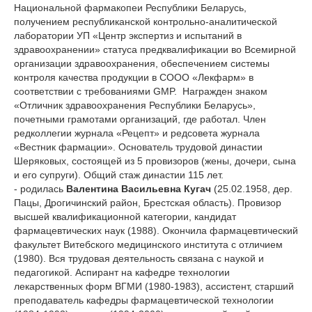
Национальной фармакопеи Республики Беларусь,
получением республиканской контрольно-аналитической
лаборатории УП «Центр экспертиз и испытаний в
здравоохранении» статуса предквалификации во Всемирной
организации здравоохранения, обеспечением системы
контроля качества продукции в СООО «Лекфарм» в
соответствии с требованиями GMP. Награжден знаком
«Отличник здравоохранения Республики Беларусь»,
почетными грамотами организаций, где работал. Член
редколлегии журнала «Рецепт» и редсовета журнала
«Вестник фармации». Основатель трудовой династии
Шеряковых, состоящей из 5 провизоров (жены, дочери, сына
и его супруги). Общий стаж династии 115 лет.
- родилась
Валентина Васильевна Кугач
(25.02.1958, дер.
Пацы, Дрогичинский район, Брестская область). Провизор
высшей квалификационной категории, кандидат
фармацевтических наук (1988). Окончила фармацевтический
факультет Витебского медицинского института с отличием
(1980). Вся трудовая деятельность связана с наукой и
педагогикой. Аспирант на кафедре технологии
лекарственных форм ВГМИ (1980-1983), ассистент, старший
преподаватель кафедры фармацевтической технологии