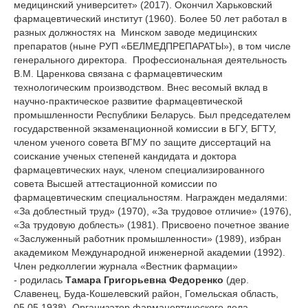
медицинский университет» (2017). Окончил Харьковский
фармацевтический институт (1960). Более 50 лет работал в
разных должностях на Минском заводе медицинских
препаратов (ныне РУП «БЕЛМЕДПРЕПАРАТЫ»), в том числе
генерального директора. Профессиональная деятельность
В.М. Царенкова связана с фармацевтическим
технологическим производством. Внес весомый вклад в
научно-практическое развитие фармацевтической
промышленности Республики Беларусь. Был председателем
государственной экзаменационной комиссии в БГУ, БГТУ,
членом ученого совета ВГМУ по защите диссертаций на
соискание ученых степеней кандидата и доктора
фармацевтических наук, членом специализированного
совета Высшей аттестационной комиссии по
фармацевтическим специальностям. Награжден медалями:
«За доблестный труд» (1970), «За трудовое отличие» (1976),
«За трудовую доблесть» (1981). Присвоено почетное звание
«Заслуженный работник промышленности» (1989), избран
академиком Международной инженерной академии (1992).
Член редколлегии журнала «Вестник фармации»
- родилась
Тамара Григорьевна Федоренко
(дер.
Славенец, Буда-Кошелевский район, Гомельская область,
05.05.1938). Организатор фармацевтического дела.