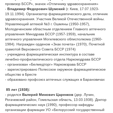
провизор БССР», значок «Отличнику здравоохранения»
-
Владимир Федорович Шумский
(г. Киев, 17.07.1923-
19.11.1994). Организатор фармацевтического дела, отличник
здравоохранения. Участник Великой Отечественной войны.
Управляющий аптекой №3 г. Ошмяны (1950-1957),
Молодеченским областным отделением Главного аптечного
управления Минздрава БССР (1957-1959), начальник
аптечного управления Могилевского облисполкома (1960-
1984). Награжден орденом «Знак почета» (1970), Почетной
грамотой Верховного Совета БССР (1974)
- учреждена фармацевтическая инспектура в составе
лечебно-профилактического отдела Наркомздрава БССР
- организован «Белмедторг» Наркомзрава БССР
- зарегистрировано Полесское окружное фармацевтическое
общество в Бресте
- образовано профсоюз аптечных служащих в Барановичах
85 лет (1938):
- родился
Валерий Минович Царенков
(дер. Лучин,
Рогачевский район, Гомельская область, 13.03.1938). Доктор
фармацевтических наук (1990), профессор кафедры
организации фармации УО «Белорусский государственный