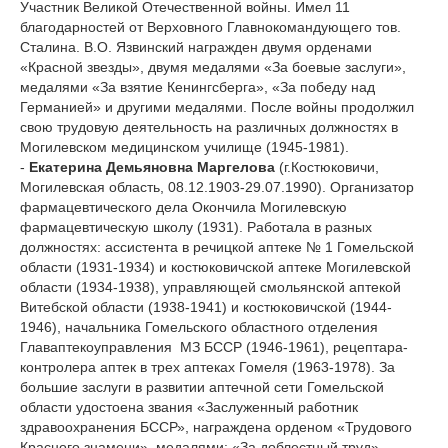
Участник Великой Отечественной войны. Имел 11
благодарностей от Верховного Главнокомандующего тов.
Сталина. В.О. Язвинский награжден двумя орденами
«Красной звезды», двумя медалями «За боевые заслуги»,
медалями «За взятие Кенингсберга», «За победу над
Германией» и другими медалями. После войны продолжил
свою трудовую деятельность на различных должностях в
Могилевском медицинском училище (1945-1981).
-
Екатерина Демьяновна Маргелова
(г.Костюковичи,
Могилевская область, 08.12.1903-29.07.1990). Организатор
фармацевтического дела Окончила Могилевскую
фармацевтическую школу (1931). Работала в разных
должностях: ассистента в речицкой аптеке № 1 Гомельской
области (1931-1934) и костюковичской аптеке Могилевской
области (1934-1938), управляющей смольянской аптекой
Витебской области (1938-1941) и костюковичской (1944-
1946), начальника Гомельского областного отделения
Главаптекоуправления МЗ БССР (1946-1961), рецептара-
контролера аптек в трех аптеках Гомеля (1963-1978). За
большие заслуги в развитии аптечной сети Гомельской
области удостоена звания «Заслуженный работник
здравоохранения БССР», награждена орденом «Трудового
Красного знамени», медалями: «За доблестный труд»,