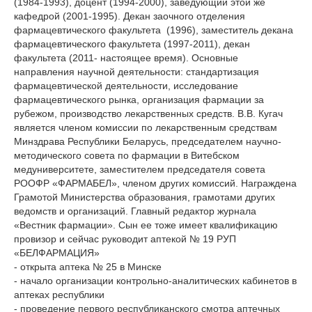
(1984-1993), доцент (1994-2000), заведующий этой же
кафедрой (2001-1995). Декан заочного отделения
фармацевтического факультета (1996), заместитель декана
фармацевтического факультета (1997-2011), декан
факультета (2011- настоящее время). Основные
направления научной деятельности: стандартизация
фармацевтической деятельности, исследование
фармацевтического рынка, организация фармации за
рубежом, производство лекарственных средств. В.В. Кугач
является членом комиссии по лекарственным средствам
Минздрава Республики Беларусь, председателем научно-
методического совета по фармации в Витебском
медуниверситете, заместителем председателя совета
РООФР «ФАРМАБЕЛ», членом других комиссий. Награждена
Грамотой Министерства образования, грамотами других
ведомств и организаций. Главный редактор журнала
«Вестник фармации». Сын ее тоже имеет квалификацию
провизор и сейчас руководит аптекой № 19 РУП
«БЕЛФАРМАЦИЯ»
- открыта аптека № 25 в Минске
- начало организации контрольно-аналитических кабинетов в
аптеках республики
- проведение первого республиканского смотра аптечных