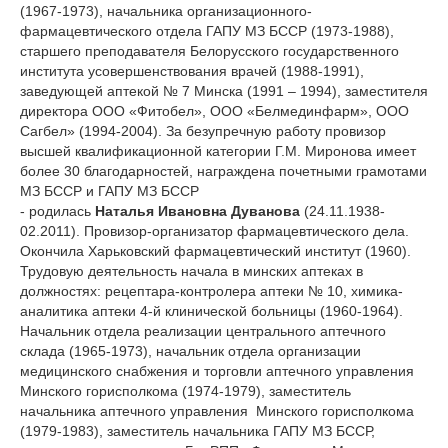
(1967-1973), начальника организационного-
фармацевтического отдела ГАПУ МЗ БССР (1973-1988),
старшего преподавателя Белорусского государственного
института усовершенствования врачей (1988-1991),
заведующей аптекой № 7 Минска (1991 – 1994), заместителя
директора ООО «Фитобел», ООО «Белмединфарм», ООО
Сагбел» (1994-2004). За безупречную работу провизор
высшей квалификационной категории Г.М. Миронова имеет
более 30 благодарностей, награждена почетными грамотами
МЗ БССР и ГАПУ МЗ БССР
- родилась
Наталья Ивановна Дуванова
(24.11.1938-
02.2011). Провизор-организатор фармацевтического дела.
Окончила Харьковский фармацевтический институт (1960).
Трудовую деятельность начала в минских аптеках в
должностях: рецептара-контролера аптеки № 10, химика-
аналитика аптеки 4-й клинической больницы (1960-1964).
Начальник отдела реализации центрального аптечного
склада (1965-1973), начальник отдела организации
медицинского снабжения и торговли аптечного управления
Минского горисполкома (1974-1979), заместитель
начальника аптечного управления Минского горисполкома
(1979-1983), заместитель начальника ГАПУ МЗ БССР,