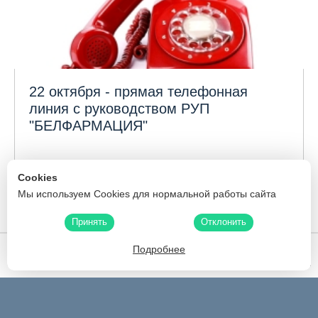
22 октября - прямая телефонная
линия с руководством РУП
"БЕЛФАРМАЦИЯ"
Cookies
34
1
28
29
30
31
32
33
...
Мы используем Cookies для нормальной работы сайта
35
36
37
38
39
241
...
Принять
Отклонить
Подробнее
Белфармация
Скидки
Карта аптек
Производители
Поиск