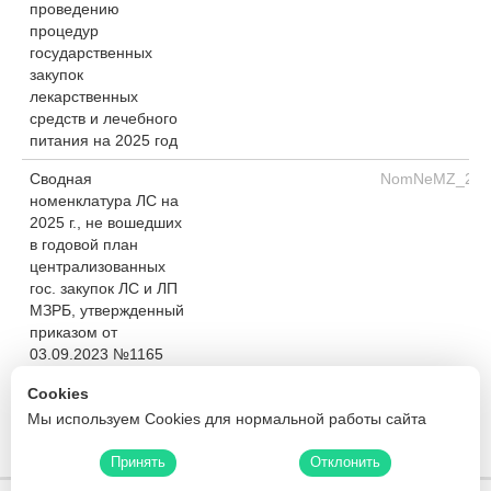
проведению
процедур
государственных
закупок
лекарственных
средств и лечебного
питания на 2025 год
Сводная
NomNeMZ_2025
номенклатура ЛС на
2025 г., не вошедших
в годовой план
централизованных
гос. закупок ЛС и ЛП
МЗРБ, утвержденный
приказом от
03.09.2023 №1165
Процедуры закупок из
zakup2025_202
Cookies
одного источника
Мы используем Cookies для нормальной работы сайта
2025
Принять
Отклонить