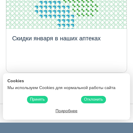
Скидки января в наших аптеках
1
...
Cookies
125
119
120
121
122
123
124
Мы используем Cookies для нормальной работы сайта
126
127
128
129
130
241
...
Принять
Отклонить
Подробнее
Белфармация
Скидки
Карта аптек
Производители
Поиск