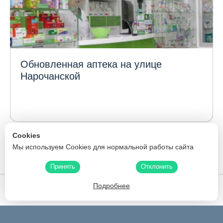
Обновленная аптека на улице
Нарочанской
1
...
Cookies
181
175
176
177
178
179
180
Мы используем Cookies для нормальной работы сайта
182
183
184
185
186
241
...
Принять
Отклонить
Подробнее
Белфармация
Скидки
Карта аптек
Производители
Поиск